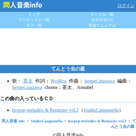
ログイン
トップ
サークル一覧
アーティスト一覧
頒布年別CD
タグ一覧
登録マニュアル
てんとう虫の庭
歌：
茶太
作詞：
RyoRca
作曲：
bermei.inazawa
編曲：
bermei.inazawa
chorus：茶太、Annabel
この曲の入っているＣＤ
berpop melodies & Remixies vol.2
（
StudioCampanella
）
同人音楽 info
StudioCampanella
berpop melodies & Remixies vol.2
て
んとう虫の庭
©同人音楽info