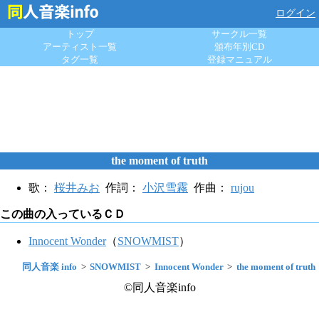
ログイン
トップ
サークル一覧
アーティスト一覧
頒布年別CD
タグ一覧
登録マニュアル
the moment of truth
歌：
桜井みお
作詞：
小沢雪霧
作曲：
rujou
この曲の入っているＣＤ
Innocent Wonder
（
SNOWMIST
）
同人音楽 info
SNOWMIST
Innocent Wonder
the moment of truth
©同人音楽info