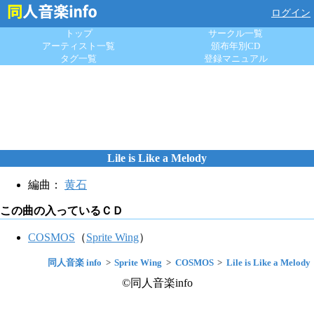
ログイン
トップ
サークル一覧
アーティスト一覧
頒布年別CD
タグ一覧
登録マニュアル
Lile is Like a Melody
編曲：
黄石
この曲の入っているＣＤ
COSMOS
（
Sprite Wing
）
同人音楽 info
Sprite Wing
COSMOS
Lile is Like a Melody
©同人音楽info