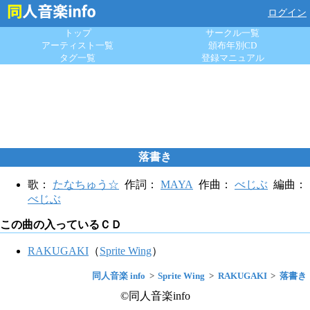
ログイン
トップ
サークル一覧
アーティスト一覧
頒布年別CD
タグ一覧
登録マニュアル
落書き
歌：
たなちゅう☆
作詞：
MAYA
作曲：
べじぶ
編曲：
べじぶ
この曲の入っているＣＤ
RAKUGAKI
（
Sprite Wing
）
同人音楽 info
Sprite Wing
RAKUGAKI
落書き
©同人音楽info