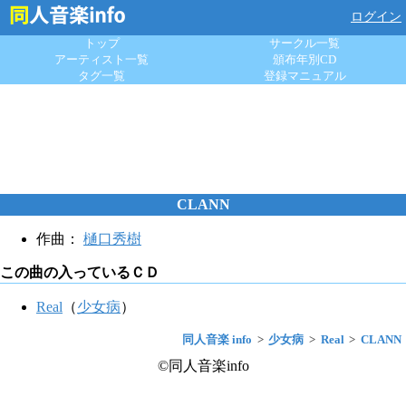
ログイン
トップ
サークル一覧
アーティスト一覧
頒布年別CD
タグ一覧
登録マニュアル
CLANN
作曲：
樋口秀樹
この曲の入っているＣＤ
Real
（
少女病
）
同人音楽 info
少女病
Real
CLANN
©同人音楽info