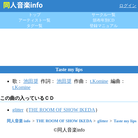
ログイン
トップ
サークル一覧
アーティスト一覧
頒布年別CD
タグ一覧
登録マニュアル
Taste my lips
歌：
池田奨
作詞：
池田奨
作曲：
t.Komine
編曲：
t.Komine
この曲の入っているＣＤ
glitter
（
THE ROOM OF SHOW IKEDA
）
同人音楽 info
THE ROOM OF SHOW IKEDA
glitter
Taste my lips
©同人音楽info