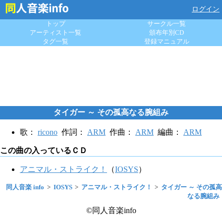
ログイン
トップ
サークル一覧
アーティスト一覧
頒布年別CD
タグ一覧
登録マニュアル
タイガー ～ その孤高なる腕組み
歌：
ricono
作詞：
ARM
作曲：
ARM
編曲：
ARM
この曲の入っているＣＤ
アニマル・ストライク！
（
IOSYS
）
同人音楽 info
IOSYS
アニマル・ストライク！
タイガー ～ その孤高
なる腕組み
©同人音楽info