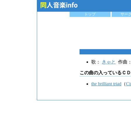
トップ
サー
歌：
きゃと
作曲
この曲の入っているＣＤ
the brilliant triad
（
Ci