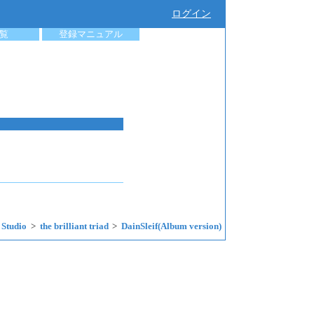
ログイン
覧
登録マニュアル
 Studio
the brilliant triad
DainSleif(Album version)