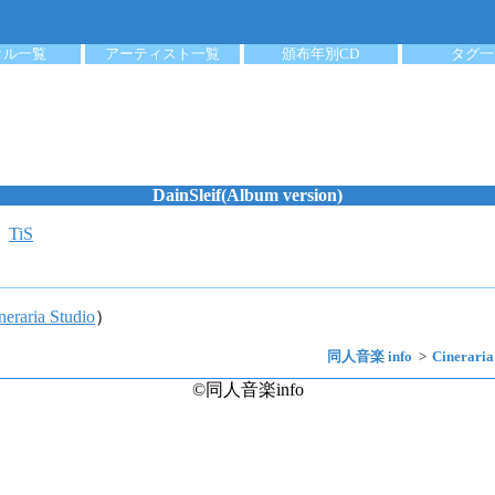
クル一覧
アーティスト一覧
頒布年別CD
タグ一
DainSleif(Album version)
：
TiS
neraria Studio
）
同人音楽 info
Cineraria
©同人音楽info