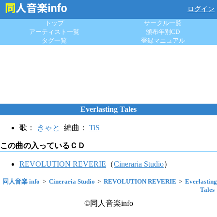
ログイン
トップ
サークル一覧
アーティスト一覧
頒布年別CD
タグ一覧
登録マニュアル
Everlasting Tales
歌：
きゃと
編曲：
TiS
この曲の入っているＣＤ
REVOLUTION REVERIE
（
Cineraria Studio
）
同人音楽 info
Cineraria Studio
REVOLUTION REVERIE
Everlasting
Tales
©同人音楽info