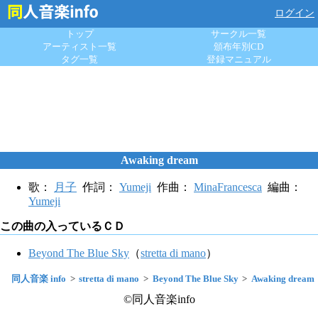
ログイン
トップ
サークル一覧
アーティスト一覧
頒布年別CD
タグ一覧
登録マニュアル
Awaking dream
歌：
月子
作詞：
Yumeji
作曲：
MinaFrancesca
編曲：
Yumeji
この曲の入っているＣＤ
Beyond The Blue Sky
（
stretta di mano
）
同人音楽 info
stretta di mano
Beyond The Blue Sky
Awaking dream
©同人音楽info