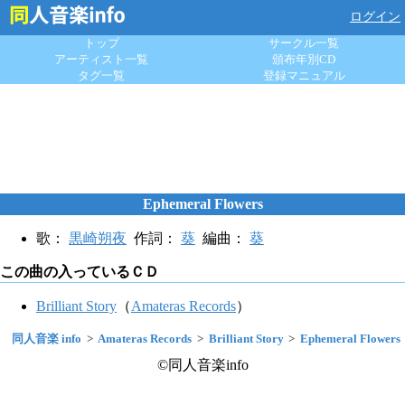
ログイン
トップ
サークル一覧
アーティスト一覧
頒布年別CD
タグ一覧
登録マニュアル
Ephemeral Flowers
歌：
黒崎朔夜
作詞：
葵
編曲：
葵
この曲の入っているＣＤ
Brilliant Story
（
Amateras Records
）
同人音楽 info
Amateras Records
Brilliant Story
Ephemeral Flowers
©同人音楽info