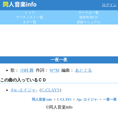
ログイン
トップ
サークル一覧
アーティスト一覧
頒布年別CD
タグ一覧
登録マニュアル
一夜一夜
歌：
小峠 舞
作詞：
W*M
編曲：
あとぐる
この曲の入っているＣＤ
Aja -エイジャ-
（
C-CLAYS
）
同人音楽 info
C-CLAYS
Aja -エイジャ-
一夜一夜
©同人音楽info