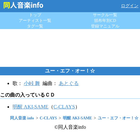
ログイン
トップ
サークル一覧
アーティスト一覧
頒布年別CD
タグ一覧
登録マニュアル
ユー・エフ・オー！☆
歌：
小峠 舞
編曲：
あとぐる
この曲の入っているＣＤ
明醒 AKI-SAME
（
C-CLAYS
）
同人音楽 info
C-CLAYS
明醒 AKI-SAME
ユー・エフ・オー！☆
©同人音楽info