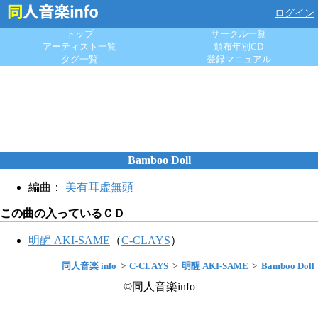
ログイン
トップ
サークル一覧
アーティスト一覧
頒布年別CD
タグ一覧
登録マニュアル
Bamboo Doll
編曲：
美有耳虚無頭
この曲の入っているＣＤ
明醒 AKI-SAME
（
C-CLAYS
）
同人音楽 info
C-CLAYS
明醒 AKI-SAME
Bamboo Doll
©同人音楽info