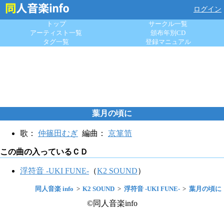
ログイン
トップ
サークル一覧
アーティスト一覧
頒布年別CD
タグ一覧
登録マニュアル
葉月の頃に
歌：
仲篠田むぎ
編曲：
京箪笥
この曲の入っているＣＤ
浮符音 -UKI FUNE-
（
K2 SOUND
）
同人音楽 info
K2 SOUND
浮符音 -UKI FUNE-
葉月の頃に
©同人音楽info