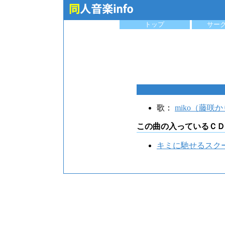
トップ
サー
歌：
miko（藤咲
この曲の入っているＣＤ
キミに馳せるスク