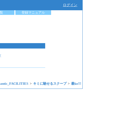
ログイン
覧
登録マニュアル
y
Lantic_FACILITIES
キミに馳せるスクープ
最ko!!!