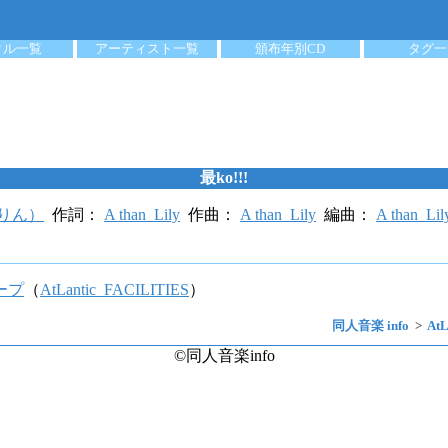
クル一覧
アーティスト一覧
頒布年別CD
タグ一
最ko!!!
かりん）
作詞：
A than_Lily
作曲：
A than_Lily
編曲：
A than_Lil
ープ
（
AtLantic_FACILITIES
）
同人音楽 info
At
©同人音楽info