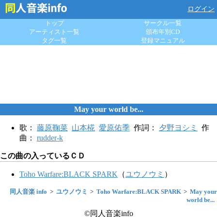
ログイン
トップ
サークル一覧
アーティスト一覧
頒布年別CD
タグ一覧
登録マニュアル
May your world be...
歌：
藤原鞠菜
山本椛
愛原佑季
作詞：
夕野ヨシミ
作
曲：
rudder-k
この曲の入っているＣＤ
Toho Warfare:BLACK SPARK
（
ユウノウミ
）
同人音楽 info
ユウノウミ
Toho Warfare:BLACK SPARK
May your
world be...
©同人音楽info