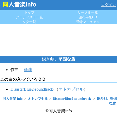
ログイン
トップ
サークル一覧
アーティスト一覧
頒布年別CD
タグ一覧
登録マニュアル
鋭き剣、堅固な盾
作曲：
斬龍
この曲の入っているＣＤ
DisasterBlue2-soundtrack-
（
オトカプセル
）
同人音楽 info
オトカプセル
DisasterBlue2-soundtrack-
鋭き剣、堅固
な盾
©同人音楽info