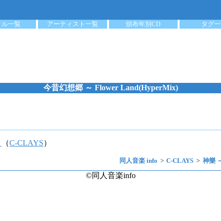
クル一覧
アーティスト一覧
頒布年別CD
タグ一
今昔幻想郷 ～ Flower Land(HyperMix)
～
（
C-CLAYS
）
同人音楽 info
C-CLAYS
神樂 
©同人音楽info