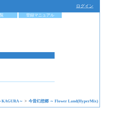
ログイン
覧
登録マニュアル
～KAGURA～
今昔幻想郷 ～ Flower Land(HyperMix)