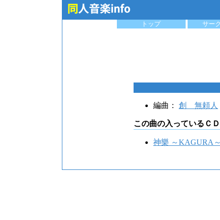
トップ
サー
編曲：
創 無頼人
この曲の入っているＣＤ
神樂 ～KAGURA