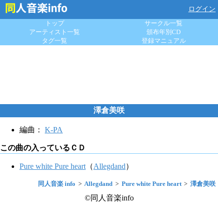
ログイン
トップ
サークル一覧
アーティスト一覧
頒布年別CD
タグ一覧
登録マニュアル
澤倉美咲
編曲：
K-PA
この曲の入っているＣＤ
Pure white Pure heart
（
Allegdand
）
同人音楽 info
Allegdand
Pure white Pure heart
澤倉美咲
©同人音楽info