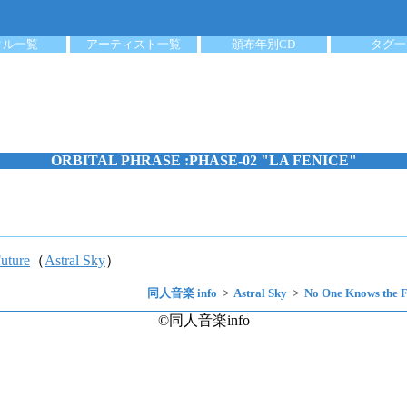
クル一覧
アーティスト一覧
頒布年別CD
タグ一
ORBITAL PHRASE :PHASE-02 "LA FENICE"
uture
（
Astral Sky
）
同人音楽 info
Astral Sky
No One Knows the F
©同人音楽info