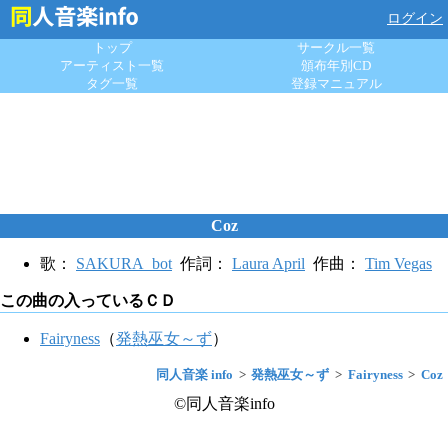
ログイン
トップ
サークル一覧
アーティスト一覧
頒布年別CD
タグ一覧
登録マニュアル
Coz
歌：
SAKURA_bot
作詞：
Laura April
作曲：
Tim Vegas
この曲の入っているＣＤ
Fairyness
（
発熱巫女～ず
）
同人音楽 info
発熱巫女～ず
Fairyness
Coz
©同人音楽info