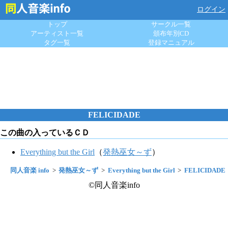
ログイン
トップ
サークル一覧
アーティスト一覧
頒布年別CD
タグ一覧
登録マニュアル
FELICIDADE
この曲の入っているＣＤ
Everything but the Girl
（
発熱巫女～ず
）
同人音楽 info
発熱巫女～ず
Everything but the Girl
FELICIDADE
©同人音楽info