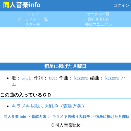
ログイン
トップ
サークル一覧
アーティスト一覧
頒布年別CD
タグ一覧
登録マニュアル
恒星に掲げた月曜日
歌：
あよ
作詞：
ticat
作曲：
kaztora
編曲：
kaztora
ハ
ム
この曲の入っているＣＤ
キラメキ居残り大戦争
（
森羅万象
）
同人音楽 info
森羅万象
キラメキ居残り大戦争
恒星に掲げた月曜日
©同人音楽info