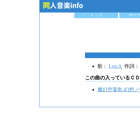
トップ
サー
歌：
Lyn-A
作詞
この曲の入っているＣＤ
魔幻空宴歌-幻想ノ