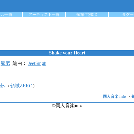
クル一覧
アーティスト一覧
頒布年別CD
タグ一
Shake your Heart
：
朧彦
編曲：
JeetSingh
壱-
（
領域ZERO
）
同人音楽 info
©同人音楽info