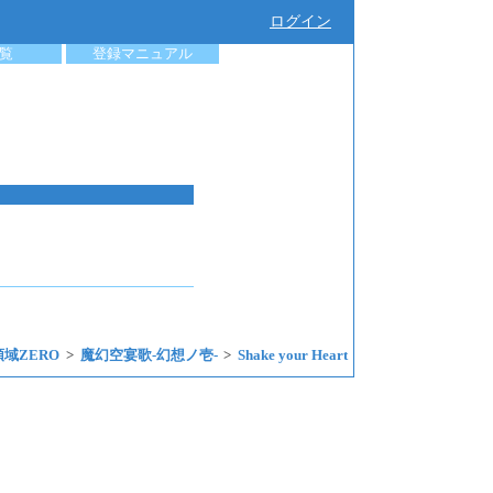
ログイン
覧
登録マニュアル
領域ZERO
魔幻空宴歌-幻想ノ壱-
Shake your Heart