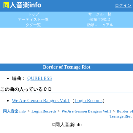
ログイン
トップ
サークル一覧
アーティスト一覧
頒布年別CD
タグ一覧
登録マニュアル
Border of Teenage Riot
編曲：
QURELESS
この曲の入っているＣＤ
We Are Gensou Bangers Vol.1
（
Login Records
）
同人音楽 info
Login Records
We Are Gensou Bangers Vol.1
Border of
Teenage Riot
©同人音楽info