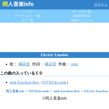
ログイン
トップ
サークル一覧
アーティスト一覧
頒布年別CD
タグ一覧
登録マニュアル
Electric Emotion
歌：
橘花音
作詞：
橘花音
作曲：
nmk
この曲の入っているＣＤ
nmk Eurobeat Best
（
DTXFiles.nmk
）
同人音楽 info
DTXFiles.nmk
nmk Eurobeat Best
Electric Emotion
©同人音楽info