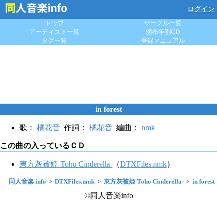
ログイン
トップ
サークル一覧
アーティスト一覧
頒布年別CD
タグ一覧
登録マニュアル
in forest
歌：
橘花音
作詞：
橘花音
編曲：
nmk
この曲の入っているＣＤ
東方灰被姫-Toho Cinderella-
（
DTXFiles.nmk
）
同人音楽 info
DTXFiles.nmk
東方灰被姫-Toho Cinderella-
in forest
©同人音楽info