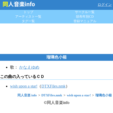
ログイン
トップ
サークル一覧
アーティスト一覧
頒布年別CD
タグ一覧
登録マニュアル
瑠璃色小箱
歌：
かなえゆめ
この曲の入っているＣＤ
wish upon a star!
（
DTXFiles.nmk
）
同人音楽 info
DTXFiles.nmk
wish upon a star!
瑠璃色小箱
©同人音楽info