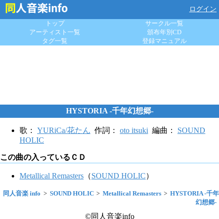
ログイン
トップ
サークル一覧
アーティスト一覧
頒布年別CD
タグ一覧
登録マニュアル
HYSTORIA -千年幻想郷-
歌：
YURiCa/花たん
作詞：
oto itsuki
編曲：
SOUND
HOLIC
この曲の入っているＣＤ
Metallical Remasters
（
SOUND HOLIC
）
同人音楽 info
SOUND HOLIC
Metallical Remasters
HYSTORIA -千年
幻想郷-
©同人音楽info