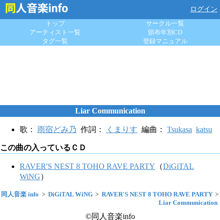
ログイン
トップ
サークル一覧
アーティスト一覧
頒布年別CD
タグ一覧
登録マニュアル
Liar Communication
歌：
雨宿どみ乃
作詞：
くまりす
編曲：
Tsukasa
katsu
この曲の入っているＣＤ
RAVER'S NEST 8 TOHO RAVE PARTY
（
DiGiTAL
WiNG
）
同人音楽 info
DiGiTAL WiNG
RAVER'S NEST 8 TOHO RAVE PARTY
Liar Communication
©同人音楽info