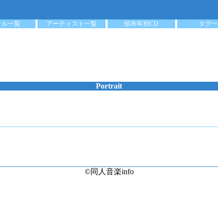
クル一覧
アーティスト一覧
頒布年別CD
タグ一
Portrait
©同人音楽info