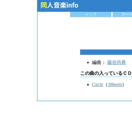
トップ
サー
編曲：
藤谷尚希
この曲の入っているＣＤ
Circle
（
38beets
）