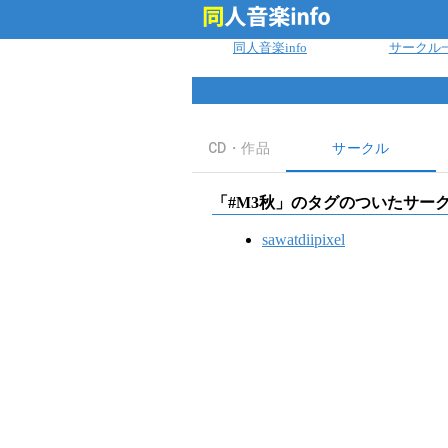
ログイン
同人音楽info
サークル
CD・作品
サークル
「
#M3秋
」のタグのついたサー
sawatdiipixel