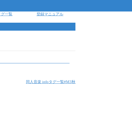
タグ一覧
登録マニュアル
同人音楽 info
タグ一覧
#M3秋