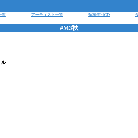
一覧
アーティスト一覧
頒布年別CD
#M3秋
クル