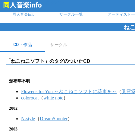
ログイン
同人音楽info
サークル一覧
アーティスト一
ね
CD・作品
サークル
「
ねこねこソフト
」のタグのついたCD
頒布年不明
Flower's for You ～ねこねこソフトに花束を～
（
叉霊
colorocat
（
white note
）
2002
N-style
（
DreamShooter
）
2003