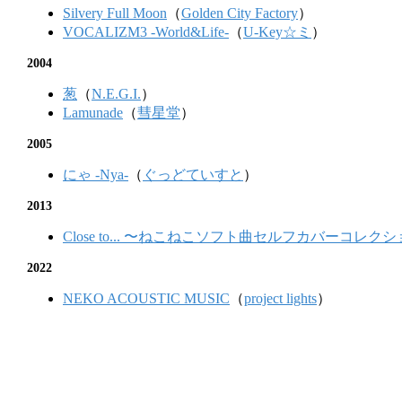
Silvery Full Moon
（
Golden City Factory
）
VOCALIZM3 -World&Life-
（
U-Key☆ミ
）
2004
葱
（
N.E.G.I.
）
Lamunade
（
彗星堂
）
2005
にゃ -Nya-
（
ぐっどていすと
）
2013
Close to... 〜ねこねこソフト曲セルフカバーコレク
2022
NEKO ACOUSTIC MUSIC
（
project lights
）