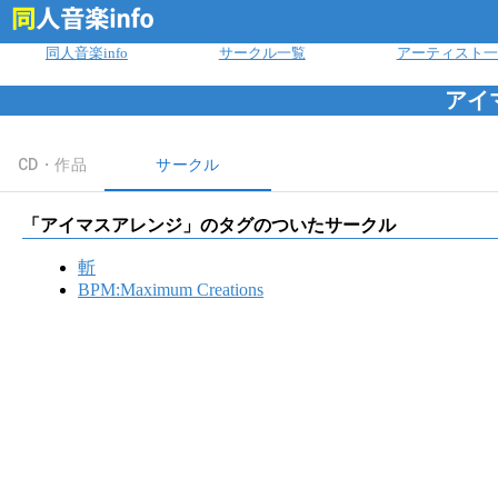
ログイン
同人音楽info
サークル一覧
アーティスト一
アイ
CD・作品
サークル
「
アイマスアレンジ
」のタグのついたサークル
斬
BPM:Maximum Creations