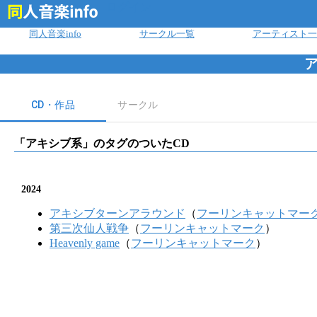
ログイン
同人音楽info
サークル一覧
アーティスト一
CD・作品
サークル
「
アキシブ系
」のタグのついたCD
2024
アキシブターンアラウンド
（
フーリンキャットマー
第三次仙人戦争
（
フーリンキャットマーク
）
Heavenly game
（
フーリンキャットマーク
）