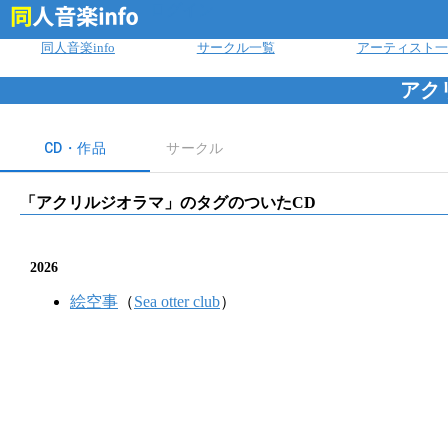
ログイン
同人音楽info
サークル一覧
アーティスト一
アク
CD・作品
サークル
「
アクリルジオラマ
」のタグのついたCD
2026
絵空事
（
Sea otter club
）