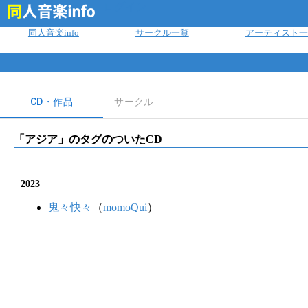
ログイン
同人音楽info
サークル一覧
アーティスト一
CD・作品
サークル
「
アジア
」のタグのついたCD
2023
鬼々快々
（
momoQui
）