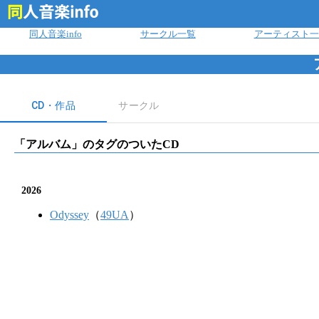
ログイン
同人音楽info
サークル一覧
アーティスト一
CD・作品
サークル
「
アルバム
」のタグのついたCD
2026
Odyssey
（
49UA
）