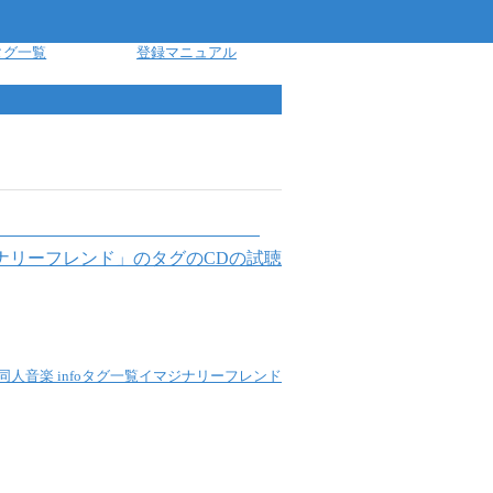
タグ一覧
登録マニュアル
ナリーフレンド
」のタグのCDの試聴
同人音楽 info
タグ一覧
イマジナリーフレンド