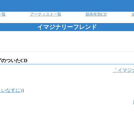
一覧
アーティスト一覧
頒布年別CD
イマジナリーフレンド
グのついたCD
「
イマジ
まいなすに)
）