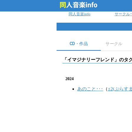
ログイン
同人音楽info
サークル
CD・作品
サークル
「
イマジナリーフレンド
」のタ
2024
あのこと･･･
（
±2(ぷらす