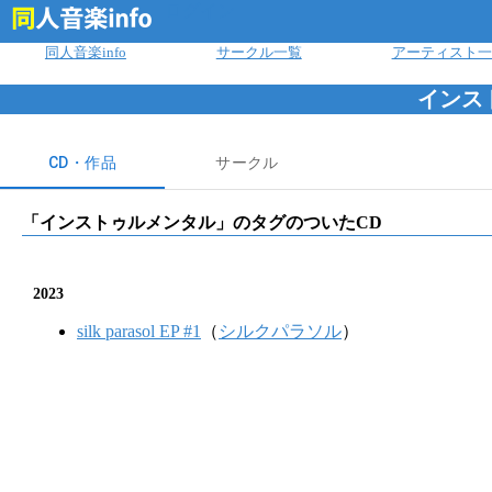
ログイン
同人音楽info
サークル一覧
アーティスト一
インス
CD・作品
サークル
「
インストゥルメンタル
」のタグのついたCD
2023
silk parasol EP #1
（
シルクパラソル
）