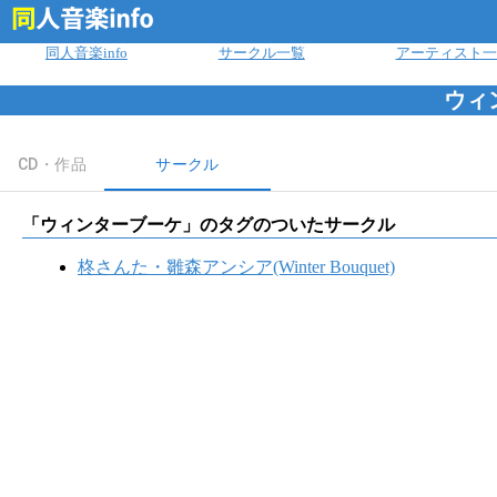
ログイン
同人音楽info
サークル一覧
アーティスト一
ウィ
CD・作品
サークル
「
ウィンターブーケ
」のタグのついたサークル
柊さんた・雛森アンシア(Winter Bouquet)