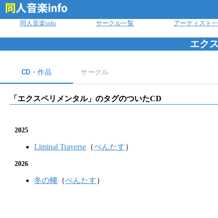
ログイン
同人音楽info
サークル一覧
アーティスト一
エク
CD・作品
サークル
「
エクスペリメンタル
」のタグのついたCD
2025
Liminal Traverse
（
ぺんたす
）
2026
冬の蠅
（
ぺんたす
）