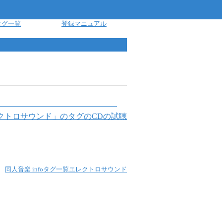
タグ一覧
登録マニュアル
クトロサウンド
」のタグのCDの試聴
同人音楽 info
タグ一覧
エレクトロサウンド