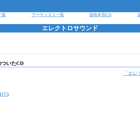
一覧
アーティスト一覧
頒布年別CD
エレクトロサウンド
ついたCD
「
エレ
GHT
）