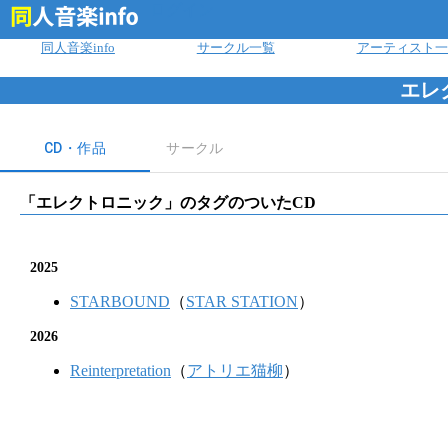
ログイン
同人音楽info
サークル一覧
アーティスト一
エレ
CD・作品
サークル
「
エレクトロニック
」のタグのついたCD
2025
STARBOUND
（
STAR STATION
）
2026
Reinterpretation
（
アトリエ猫柳
）