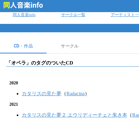
ログイン
同人音楽info
サークル一覧
アーティスト一
CD・作品
サークル
「
オペラ
」のタグのついたCD
2020
カタリスの見た夢
（
Radacina
）
2021
カタリスの見た夢２ エウリディーチェと朱き本
（
Ra