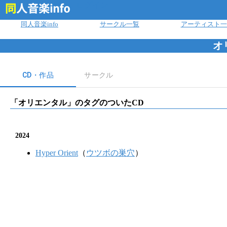
ログイン
同人音楽info
サークル一覧
アーティスト一
オ
CD・作品
サークル
「
オリエンタル
」のタグのついたCD
2024
Hyper Orient
（
ウツボの巣穴
）