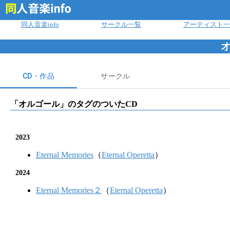
ログイン
同人音楽info
サークル一覧
アーティスト一
CD・作品
サークル
「
オルゴール
」のタグのついたCD
2023
Eternal Memories
（
Eternal Operetta
）
2024
Eternal Memories２
（
Eternal Operetta
）