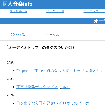
ログイン
同人音楽info
サークル一覧
アーティスト一
オー
CD・作品
サークル
「
オーディオドラマ
」のタグのついたCD
2023
Fragment of Time * 時の欠片の道しるべ 『太陽と月』
2025
宇宙特救隊デルタシグマ
（
RMR
）
2026
口を出すなら耳を貸せ!
（
イロガミのブーケ
）