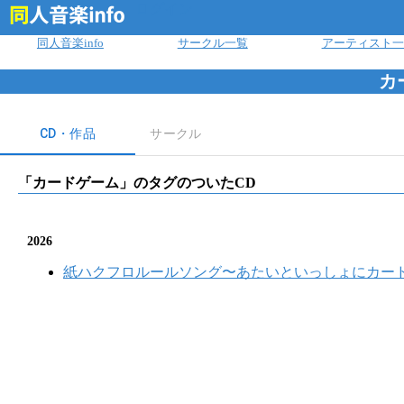
ログイン
同人音楽info
サークル一覧
アーティスト一
カ
CD・作品
サークル
「
カードゲーム
」のタグのついたCD
2026
紙ハクフロルールソング〜あたいといっしょにカード